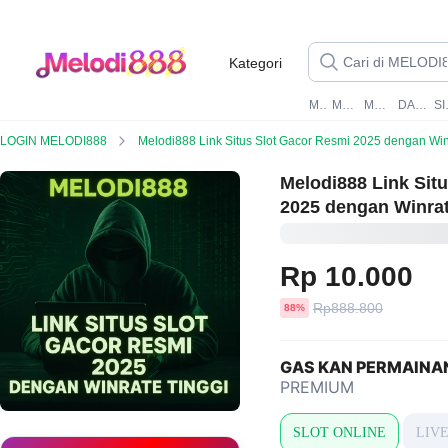
Kategori
MELODI888
MELODI888 SLOT
MELODI888 LOGIN
DAFTAR MELODI888
SIT
LOGIN MELODI888
Melodi888 Link Situs Slot Gacor Resmi 2025 dengan Winrate Ting
Melodi888 Link Sit
2025 dengan Winrat
Rp 10.000
Harga
Rp888.800
diskon
88%
sebelum
diskon
GAS KAN PERMAINA
PREMIUM
SLOT ONLINE
LIV